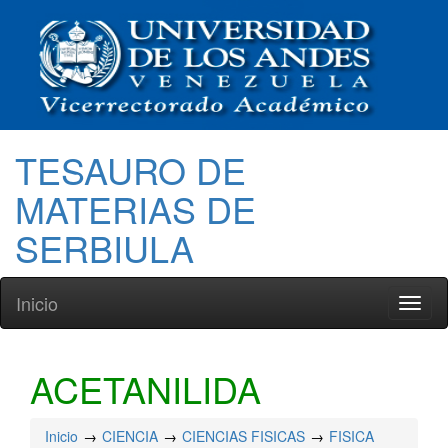
TESAURO DE
MATERIAS DE
SERBIULA
Inicio
Toggl
naviga
ACETANILIDA
Inicio
CIENCIA
CIENCIAS FISICAS
FISICA