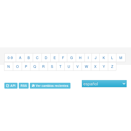
0-9
A
B
C
D
E
F
G
H
I
J
K
L
M
N
O
P
Q
R
S
T
U
V
W
X
Y
Z
API
RSS
Ver cambios recientes