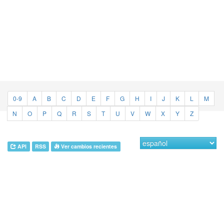
0-9
A
B
C
D
E
F
G
H
I
J
K
L
M
N
O
P
Q
R
S
T
U
V
W
X
Y
Z
API
RSS
Ver cambios recientes