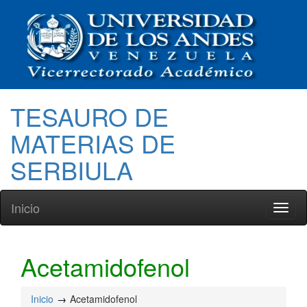
TESAURO DE
MATERIAS DE
SERBIULA
Inicio
Toggl
naviga
Acetamidofenol
Inicio
Acetamidofenol