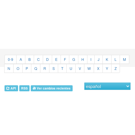
0-9
A
B
C
D
E
F
G
H
I
J
K
L
M
N
O
P
Q
R
S
T
U
V
W
X
Y
Z
API
RSS
Ver cambios recientes