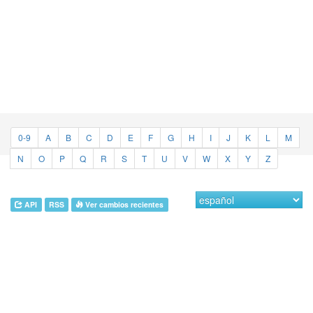
0-9
A
B
C
D
E
F
G
H
I
J
K
L
M
N
O
P
Q
R
S
T
U
V
W
X
Y
Z
API
RSS
Ver cambios recientes