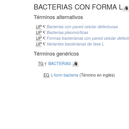
BACTERIAS CON FORMA L
Términos alternativos
UP
↸
Bacterias con pared celular defectuosa
UP
↸
Bacterias pleomórficas
UP
↸
Formas bacterianas con pared celular defec
UP
↸
Variantes bacterianas de fase L
Términos genéricos
TG
↑
BACTERIAS
EQ
L-form bacteria
(Término en inglés)