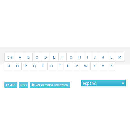
0-9
A
B
C
D
E
F
G
H
I
J
K
L
M
N
O
P
Q
R
S
T
U
V
W
X
Y
Z
API
RSS
Ver cambios recientes