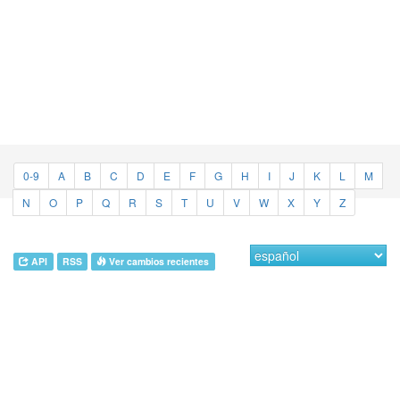
0-9
A
B
C
D
E
F
G
H
I
J
K
L
M
N
O
P
Q
R
S
T
U
V
W
X
Y
Z
API
RSS
Ver cambios recientes