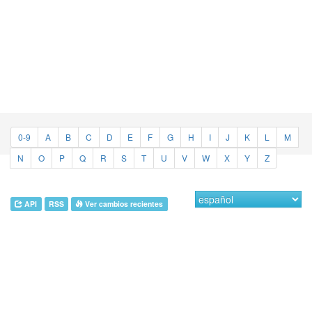
0-9
A
B
C
D
E
F
G
H
I
J
K
L
M
N
O
P
Q
R
S
T
U
V
W
X
Y
Z
API
RSS
Ver cambios recientes