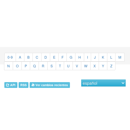
0-9
A
B
C
D
E
F
G
H
I
J
K
L
M
N
O
P
Q
R
S
T
U
V
W
X
Y
Z
API
RSS
Ver cambios recientes