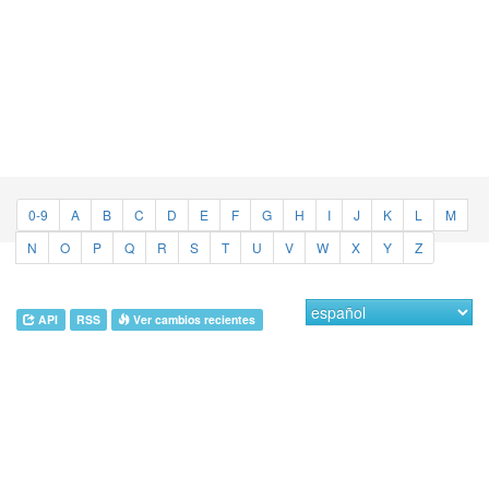
0-9
A
B
C
D
E
F
G
H
I
J
K
L
M
N
O
P
Q
R
S
T
U
V
W
X
Y
Z
API
RSS
Ver cambios recientes