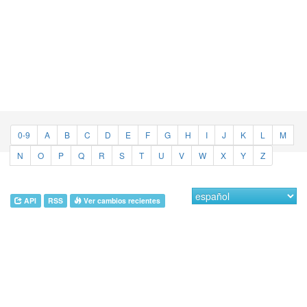
0-9
A
B
C
D
E
F
G
H
I
J
K
L
M
N
O
P
Q
R
S
T
U
V
W
X
Y
Z
API
RSS
Ver cambios recientes