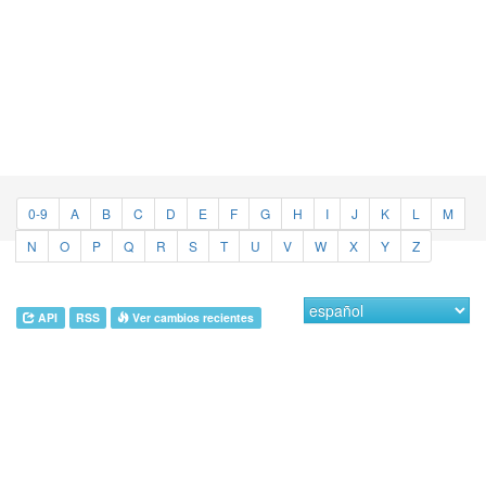
0-9
A
B
C
D
E
F
G
H
I
J
K
L
M
N
O
P
Q
R
S
T
U
V
W
X
Y
Z
API
RSS
Ver cambios recientes