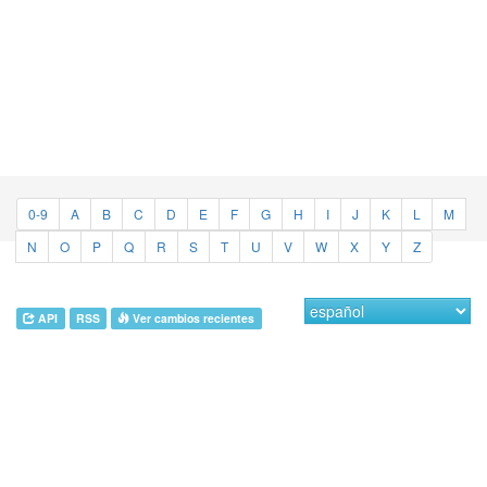
0-9
A
B
C
D
E
F
G
H
I
J
K
L
M
N
O
P
Q
R
S
T
U
V
W
X
Y
Z
API
RSS
Ver cambios recientes