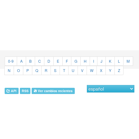
0-9
A
B
C
D
E
F
G
H
I
J
K
L
M
N
O
P
Q
R
S
T
U
V
W
X
Y
Z
API
RSS
Ver cambios recientes