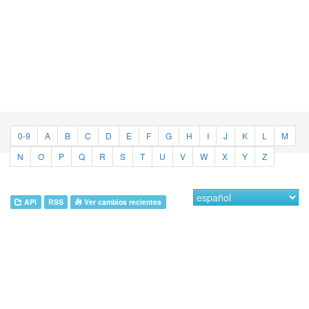
0-9
A
B
C
D
E
F
G
H
I
J
K
L
M
N
O
P
Q
R
S
T
U
V
W
X
Y
Z
API
RSS
Ver cambios recientes