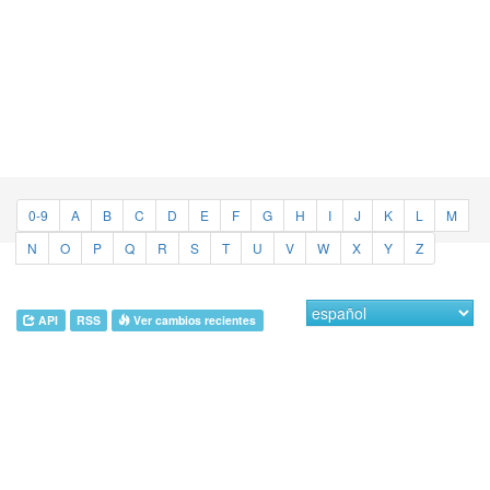
0-9
A
B
C
D
E
F
G
H
I
J
K
L
M
N
O
P
Q
R
S
T
U
V
W
X
Y
Z
API
RSS
Ver cambios recientes