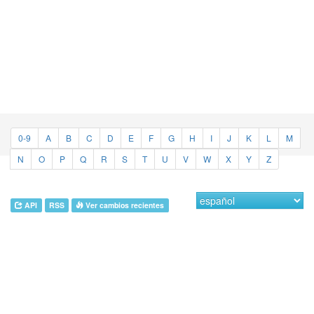
0-9
A
B
C
D
E
F
G
H
I
J
K
L
M
N
O
P
Q
R
S
T
U
V
W
X
Y
Z
API
RSS
Ver cambios recientes