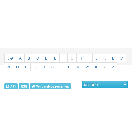
0-9
A
B
C
D
E
F
G
H
I
J
K
L
M
N
O
P
Q
R
S
T
U
V
W
X
Y
Z
API
RSS
Ver cambios recientes