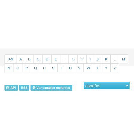
0-9
A
B
C
D
E
F
G
H
I
J
K
L
M
N
O
P
Q
R
S
T
U
V
W
X
Y
Z
API
RSS
Ver cambios recientes