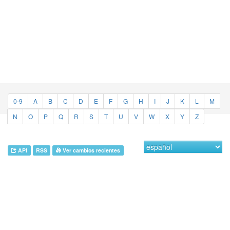
0-9
A
B
C
D
E
F
G
H
I
J
K
L
M
N
O
P
Q
R
S
T
U
V
W
X
Y
Z
API
RSS
Ver cambios recientes