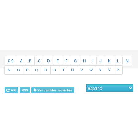
0-9
A
B
C
D
E
F
G
H
I
J
K
L
M
N
O
P
Q
R
S
T
U
V
W
X
Y
Z
API
RSS
Ver cambios recientes