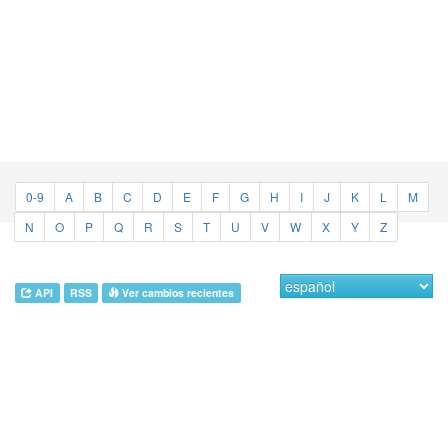
0-9
A
B
C
D
E
F
G
H
I
J
K
L
M
N
O
P
Q
R
S
T
U
V
W
X
Y
Z
API
RSS
Ver cambios recientes