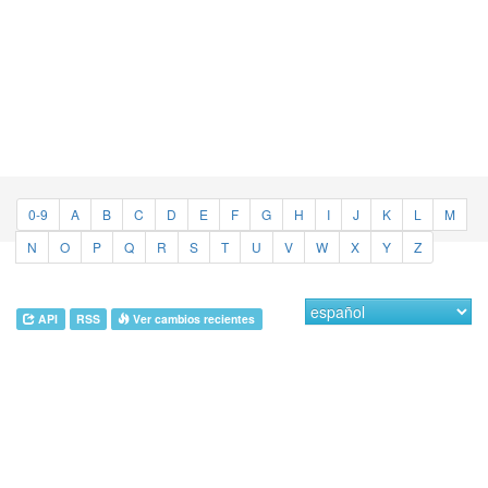
0-9
A
B
C
D
E
F
G
H
I
J
K
L
M
N
O
P
Q
R
S
T
U
V
W
X
Y
Z
API
RSS
Ver cambios recientes