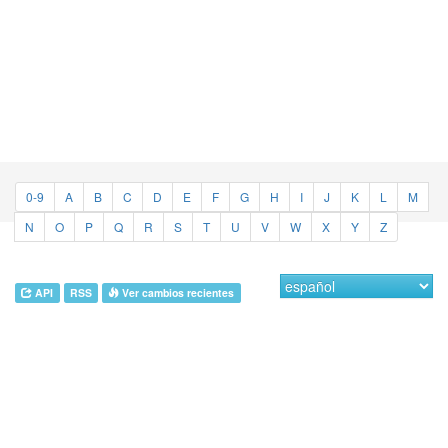
0-9
A
B
C
D
E
F
G
H
I
J
K
L
M
N
O
P
Q
R
S
T
U
V
W
X
Y
Z
API
RSS
Ver cambios recientes