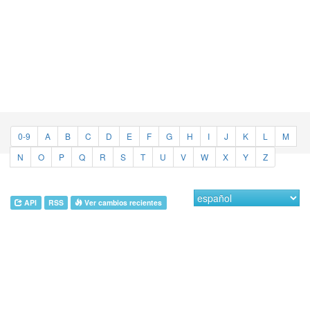
0-9
A
B
C
D
E
F
G
H
I
J
K
L
M
N
O
P
Q
R
S
T
U
V
W
X
Y
Z
API
RSS
Ver cambios recientes