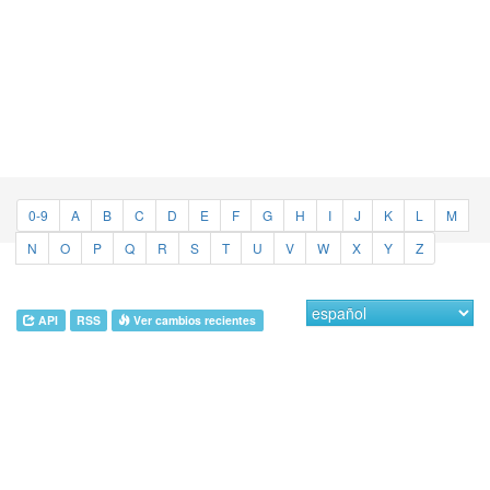
0-9
A
B
C
D
E
F
G
H
I
J
K
L
M
N
O
P
Q
R
S
T
U
V
W
X
Y
Z
API
RSS
Ver cambios recientes