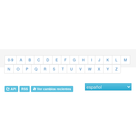
0-9
A
B
C
D
E
F
G
H
I
J
K
L
M
N
O
P
Q
R
S
T
U
V
W
X
Y
Z
API
RSS
Ver cambios recientes