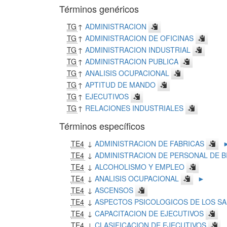
Términos genéricos
TG
↑
ADMINISTRACION
TG
↑
ADMINISTRACION DE OFICINAS
TG
↑
ADMINISTRACION INDUSTRIAL
TG
↑
ADMINISTRACION PUBLICA
TG
↑
ANALISIS OCUPACIONAL
TG
↑
APTITUD DE MANDO
TG
↑
EJECUTIVOS
TG
↑
RELACIONES INDUSTRIALES
Términos específicos
TE4
↓
ADMINISTRACION DE FABRICAS
TE4
↓
ADMINISTRACION DE PERSONAL DE B
TE4
↓
ALCOHOLISMO Y EMPLEO
TE4
↓
ANALISIS OCUPACIONAL
►
TE4
↓
ASCENSOS
TE4
↓
ASPECTOS PSICOLOGICOS DE LOS SA
TE4
↓
CAPACITACION DE EJECUTIVOS
TE4
↓
CLASIFICACION DE EJECUTIVOS