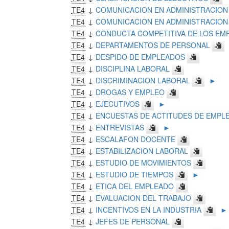
TE4
↓
COMUNICACION EN ADMINISTRACION
TE4
↓
COMUNICACION EN ADMINISTRACION
TE4
↓
CONDUCTA COMPETITIVA DE LOS EM
TE4
↓
DEPARTAMENTOS DE PERSONAL
TE4
↓
DESPIDO DE EMPLEADOS
TE4
↓
DISCIPLINA LABORAL
TE4
↓
DISCRIMINACION LABORAL
►
TE4
↓
DROGAS Y EMPLEO
TE4
↓
EJECUTIVOS
►
TE4
↓
ENCUESTAS DE ACTITUDES DE EMPL
TE4
↓
ENTREVISTAS
►
TE4
↓
ESCALAFON DOCENTE
TE4
↓
ESTABILIZACION LABORAL
TE4
↓
ESTUDIO DE MOVIMIENTOS
TE4
↓
ESTUDIO DE TIEMPOS
►
TE4
↓
ETICA DEL EMPLEADO
TE4
↓
EVALUACION DEL TRABAJO
TE4
↓
INCENTIVOS EN LA INDUSTRIA
►
TE4
↓
JEFES DE PERSONAL