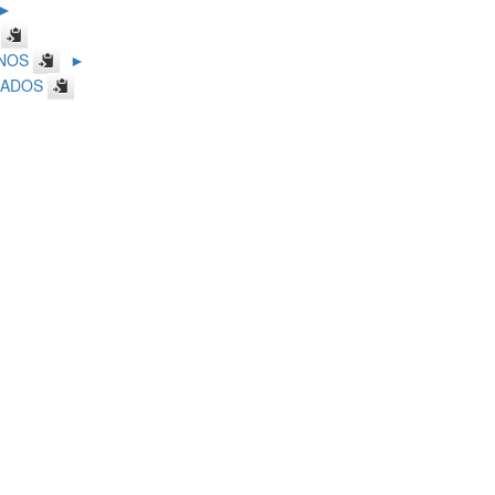
►
NOS
►
EADOS
►