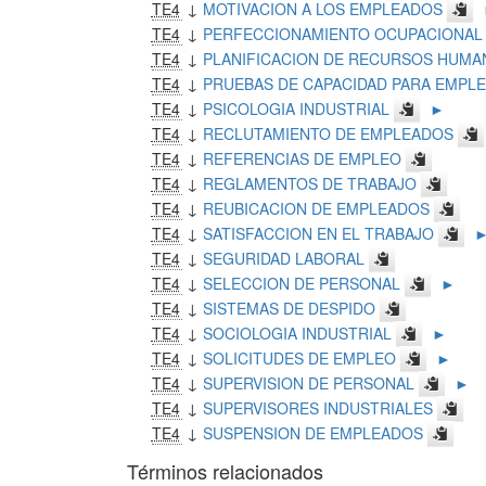
TE4
↓
MOTIVACION A LOS EMPLEADOS
TE4
↓
PERFECCIONAMIENTO OCUPACIONAL
TE4
↓
PLANIFICACION DE RECURSOS HUMA
TE4
↓
PRUEBAS DE CAPACIDAD PARA EMPL
TE4
↓
PSICOLOGIA INDUSTRIAL
►
TE4
↓
RECLUTAMIENTO DE EMPLEADOS
TE4
↓
REFERENCIAS DE EMPLEO
TE4
↓
REGLAMENTOS DE TRABAJO
TE4
↓
REUBICACION DE EMPLEADOS
TE4
↓
SATISFACCION EN EL TRABAJO
TE4
↓
SEGURIDAD LABORAL
TE4
↓
SELECCION DE PERSONAL
►
TE4
↓
SISTEMAS DE DESPIDO
TE4
↓
SOCIOLOGIA INDUSTRIAL
►
TE4
↓
SOLICITUDES DE EMPLEO
►
TE4
↓
SUPERVISION DE PERSONAL
►
TE4
↓
SUPERVISORES INDUSTRIALES
TE4
↓
SUSPENSION DE EMPLEADOS
Términos relacionados