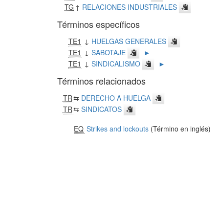
TG
↑
RELACIONES INDUSTRIALES
Términos específicos
TE1
↓
HUELGAS GENERALES
TE1
↓
SABOTAJE
►
TE1
↓
SINDICALISMO
►
Términos relacionados
TR
⇆
DERECHO A HUELGA
TR
⇆
SINDICATOS
EQ
Strikes and lockouts
(Término en inglés)