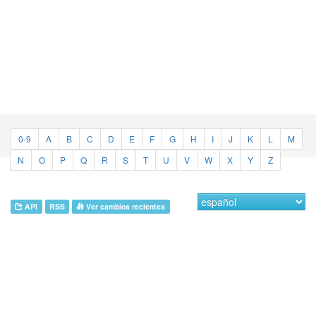
0-9
A
B
C
D
E
F
G
H
I
J
K
L
M
N
O
P
Q
R
S
T
U
V
W
X
Y
Z
API
RSS
Ver cambios recientes