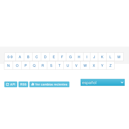
0-9
A
B
C
D
E
F
G
H
I
J
K
L
M
N
O
P
Q
R
S
T
U
V
W
X
Y
Z
API
RSS
Ver cambios recientes