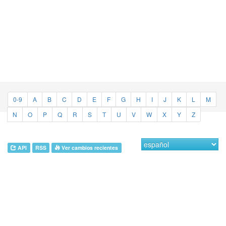
0-9
A
B
C
D
E
F
G
H
I
J
K
L
M
N
O
P
Q
R
S
T
U
V
W
X
Y
Z
API
RSS
Ver cambios recientes