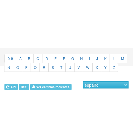
0-9
A
B
C
D
E
F
G
H
I
J
K
L
M
N
O
P
Q
R
S
T
U
V
W
X
Y
Z
API
RSS
Ver cambios recientes