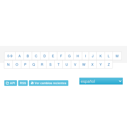
0-9
A
B
C
D
E
F
G
H
I
J
K
L
M
N
O
P
Q
R
S
T
U
V
W
X
Y
Z
API
RSS
Ver cambios recientes