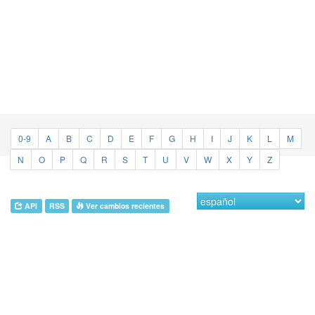
0-9
A
B
C
D
E
F
G
H
I
J
K
L
M
N
O
P
Q
R
S
T
U
V
W
X
Y
Z
API
RSS
Ver cambios recientes