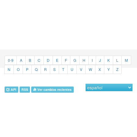
0-9
A
B
C
D
E
F
G
H
I
J
K
L
M
N
O
P
Q
R
S
T
U
V
W
X
Y
Z
API
RSS
Ver cambios recientes