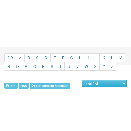
0-9
A
B
C
D
E
F
G
H
I
J
K
L
M
N
O
P
Q
R
S
T
U
V
W
X
Y
Z
API
RSS
Ver cambios recientes