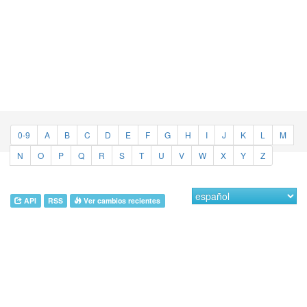
0-9
A
B
C
D
E
F
G
H
I
J
K
L
M
N
O
P
Q
R
S
T
U
V
W
X
Y
Z
API
RSS
Ver cambios recientes