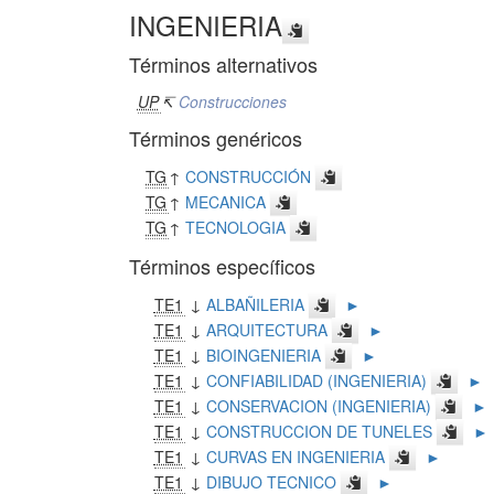
INGENIERIA
Términos alternativos
UP
↸
Construcciones
Términos genéricos
TG
↑
CONSTRUCCIÓN
TG
↑
MECANICA
TG
↑
TECNOLOGIA
Términos específicos
TE1
↓
ALBAÑILERIA
►
TE1
↓
ARQUITECTURA
►
TE1
↓
BIOINGENIERIA
►
TE1
↓
CONFIABILIDAD (INGENIERIA)
►
TE1
↓
CONSERVACION (INGENIERIA)
►
TE1
↓
CONSTRUCCION DE TUNELES
►
TE1
↓
CURVAS EN INGENIERIA
►
TE1
↓
DIBUJO TECNICO
►