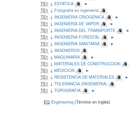
TE1
↓
ESTATICA
►
TE1
↓
Fotografía en ingeniería
TE1
↓
INGENIERIA CRIOGENICA
►
TE1
↓
INGENIERIA DE VAPOR
►
TE1
↓
INGENIERIA DEL TRANSPORTE
►
TE1
↓
INGENIERIA FORESTAL
►
TE1
↓
INGENIERIA SANITARIA
►
TE1
↓
INGENIEROS
TE1
↓
MAQUINARIA
►
TE1
↓
MATERIALES DE CONSTRUCCION
TE1
↓
MEDICION
►
TE1
↓
RESISTENCIA DE MATERIALES
►
TE1
↓
TOLERANCIA (INGENIERIA)
TE1
↓
TOPOGRAFIA
►
EQ
Engineering
(Término en inglés)