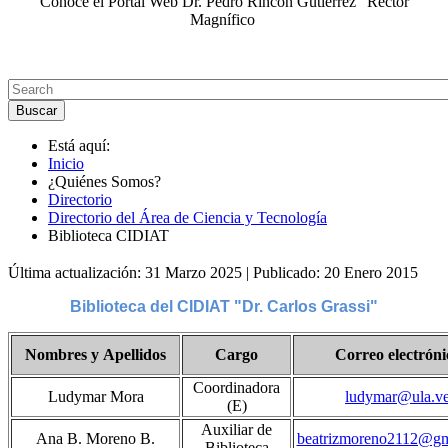
Conoce el Portal Web Dr. Pedro Rincón Gutiérrez "Rector
Magnífico
Está aquí:
Inicio
¿Quiénes Somos?
Directorio
Directorio del Área de Ciencia y Tecnología
Biblioteca CIDIAT
Última actualización: 31 Marzo 2025
|
Publicado: 20 Enero 2015
Biblioteca del CIDIAT "Dr. Carlos Grassi"
Nombres y Apellidos
Cargo
Correo electróni
Coordinadora
Ludymar Mora
ludymar@ula.v
(E)
Auxiliar de
Ana B. Moreno B.
beatrizmoreno2112@gm
Biblioteca