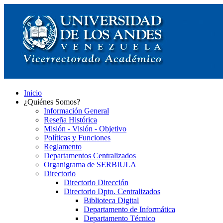
Inicio
¿Quiénes Somos?
Información General
Reseña Histórica
Misión - Visión - Objetivo
Políticas y Funciones
Reglamento
Departamentos Centralizados
Organigrama de SERBIULA
Directorio
Directorio Dirección
Directorio Dpto. Centralizados
Biblioteca Digital
Departamento de Informática
Departamento Técnico