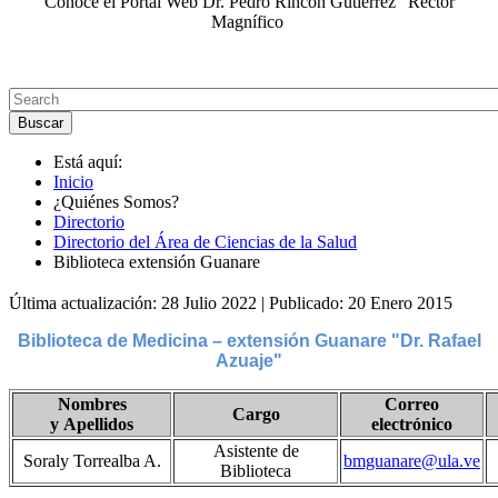
Conoce el Portal Web Dr. Pedro Rincón Gutiérrez "Rector
Magnífico
Está aquí:
Inicio
¿Quiénes Somos?
Directorio
Directorio del Área de Ciencias de la Salud
Biblioteca extensión Guanare
Última actualización: 28 Julio 2022
|
Publicado: 20 Enero 2015
Biblioteca de Medicina – extensión Guanare "Dr. Rafael
Azuaje"
Nombres
Correo
Cargo
y Apellidos
electrónico
Asistente de
Soraly Torrealba A.
bmguanare@ula.ve
Biblioteca