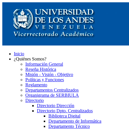
Inicio
¿Quiénes Somos?
Información General
Reseña Histórica
Misión - Visión - Objetivo
Políticas y Funciones
Reglamento
Departamentos Centralizados
Organigrama de SERBIULA
Directorio
Directorio Dirección
Directorio Dpto. Centralizados
Biblioteca Digital
Departamento de Informática
Departamento Técnico