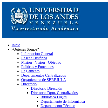
Inicio
¿Quiénes Somos?
Información General
Reseña Histórica
Misión - Visión - Objetivo
Políticas y Funciones
Reglamento
Departamentos Centralizados
Organigrama de SERBIULA
Directorio
Directorio Dirección
Directorio Dpto. Centralizados
Biblioteca Digital
Departamento de Informática
Departamento Técnico