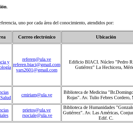
sión
.
eferencia, uno por cada área del conocimiento, atendidos por:
rea
Correo electrónico
Ubicación
referen@ula.ve
cia y
Edificio BIACI. Núcleo "Pedro R
referen.biaci@gmail.com
ología
Gutiérrez" La Hechicera, Méri
vars2601@gmail.com
ncias
Biblioteca de Medicina "Br.Domingo
cmiriam@ula.ve
 Salud
Rojas". Av. Tulio Febres Cordero,
Biblioteca de Humanidades "Gonzal
ncias
prietos@ula.ve
Gutiérrez". Av. Las Américas, Conjun
iales
rsociale@ula.ve
Edif. C.