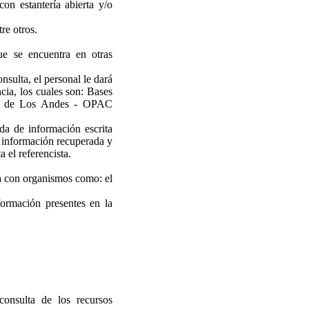
con estantería abierta y/o
re otros.
ue se encuentra en otras
onsulta, el personal le dará
cia, los cuales son: Bases
dad de Los Andes - OPAC
da de información escrita
a información recuperada y
a el referencista.
ca con organismos como: el
formación presentes en la
onsulta de los recursos