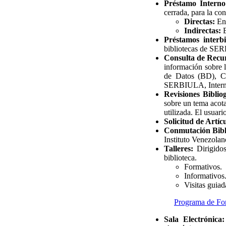
Préstamo Interno 
cerrada, para la con
Directas:
Enc
Indirectas:
B
Préstamos interbi
bibliotecas de SER
Consulta de Recur
información sobre l
de Datos (BD), Ca
SERBIULA, Internet
Revisiones Bibliog
sobre un tema acota
utilizada. El usuari
Solicitud de Artíc
Conmutación Bibli
Instituto Venezolan
Talleres:
Dirigidos
biblioteca.
Formativos.
Informativos
Visitas guiad
Programa de Fo
Sala Electrónica: