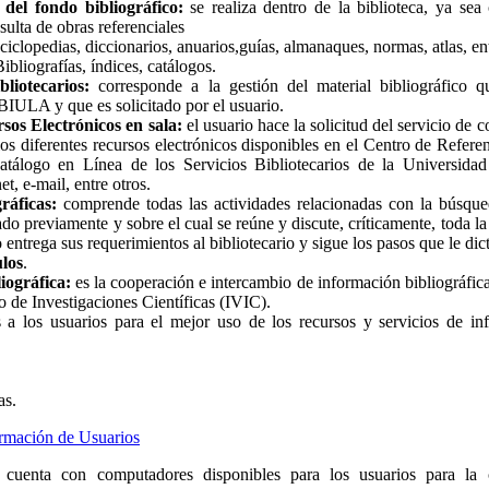
del fondo bibliográfico:
se realiza dentro de la biblioteca, ya sea 
sulta de obras referenciales
iclopedias, diccionarios, anuarios,guías, almanaques, normas, atlas, ent
ibliografías, índices, catálogos.
bliotecarios:
corresponde a la gestión del material bibliográfico q
BIULA y que es solicitado por el usuario.
sos Electrónicos en sala:
el usuario hace la solicitud del servicio de c
os diferentes recursos electrónicos disponibles en el Centro de Referen
tálogo en Línea de los Servicios Bibliotecarios de la Universi
, e-mail, entre otros.
ráficas:
comprende todas las actividades relacionadas con la búsque
do previamente y sobre el cual se reúne y discute, críticamente, toda l
o entrega sus requerimientos al bibliotecario y sigue los pasos que le dict
ulos
.
ográfica:
es la cooperación e intercambio de información bibliográfi
o de Investigaciones Científicas (IVIC).
 a los usuarios para el mejor uso de los recursos y servicios de in
.
as.
rmación de Usuarios
cuenta con computadores disponibles para los usuarios para la c