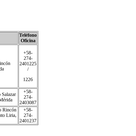
Teléfono
Oficina
+58-
274-
incón
2401225
da
/
1226
+58-
 Salazar
274-
 Mérida
2403087
o Rincón
+58-
to Liria,
274-
2401237