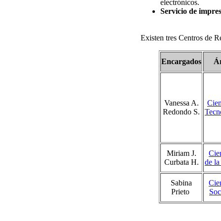
electrónicos.
Servicio de impre
Existen tres Centros de R
Encargados
Á
Vanessa A.
Cien
Redondo S.
Tecn
Miriam J.
Cie
Curbata H.
de la
Sabina
Cie
Prieto
Soc