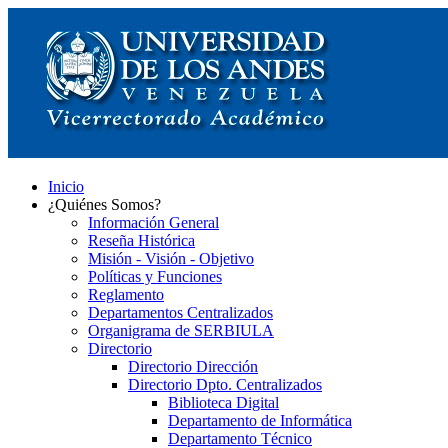
Inicio
¿Quiénes Somos?
Información General
Reseña Histórica
Misión - Visión - Objetivo
Políticas y Funciones
Reglamento
Departamentos Centralizados
Organigrama de SERBIULA
Directorio
Directorio Dirección
Directorio Dpto. Centralizados
Biblioteca Digital
Departamento de Informática
Departamento Técnico