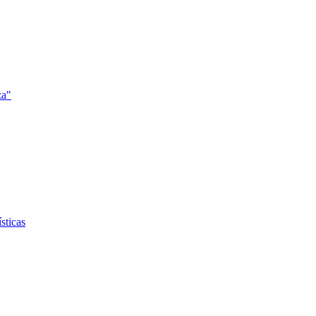
za"
sticas