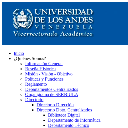
Inicio
¿Quiénes Somos?
Información General
Reseña Histórica
Misión - Visión - Objetivo
Políticas y Funciones
Reglamento
Departamentos Centralizados
Organigrama de SERBIULA
Directorio
Directorio Dirección
Directorio Dpto. Centralizados
Biblioteca Digital
Departamento de Informática
Departamento Técnico