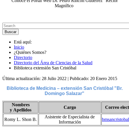
Conoce el Portal Web Dr. Pedro Rincón Gutiérrez "Rector
Magnífico
Está aquí:
Inicio
¿Quiénes Somos?
Directorio
Directorio del Área de Ciencias de la Salud
Biblioteca extensión San Cristóbal
Última actualización: 28 Julio 2022
|
Publicado: 20 Enero 2015
Biblioteca de Medicina – extensión San Cristóbal "Br.
Domingo Salazar"
Nombres
Cargo
Correo elec
y Apellidos
Asistente de Especialista de
Romy L. Shon B.
bmsancristoba
Información