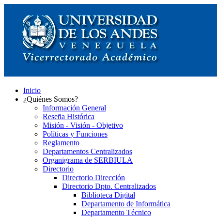
Inicio
¿Quiénes Somos?
Información General
Reseña Histórica
Misión - Visión - Objetivo
Políticas y Funciones
Reglamento
Departamentos Centralizados
Organigrama de SERBIULA
Directorio
Directorio Dirección
Directorio Dpto. Centralizados
Biblioteca Digital
Departamento de Informática
Departamento Técnico