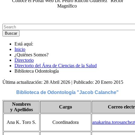
Conoce el Portal Web Dr. Pedro Rincón Gutiérrez "Rector
Magnífico
Está aquí:
Inicio
¿Quiénes Somos?
Directorio
Directorio del Área de Ciencias de la Salud
Biblioteca Odontología
Última actualización: 28 Abril 2026
|
Publicado: 20 Enero 2015
Biblioteca de Odontología "Jacob Calanche"
Nombres
Cargo
Correo elect
y Apellidos
Ana K. Toro S.
Coordinadora
anakarina.torosanch