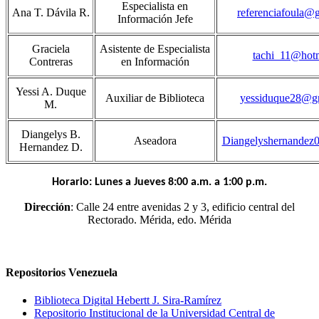
Especialista en
Ana T. Dávila R.
referenciafoula@
Información Jefe
Graciela
Asistente de Especialista
tachi_11@hotm
Contreras
en Información
Yessi A. Duque
Auxiliar de Biblioteca
yessiduque28@g
M.
Diangelys B.
Aseadora
Diangelyshernandez
Hernandez D.
Horario: Lunes a Jueves 8:00 a.m. a 1:00 p.m.
Dirección
: Calle 24 entre avenidas 2 y 3, edificio central del
Rectorado. Mérida, edo. Mérida
Repositorios Venezuela
Biblioteca Digital Hebertt J. Sira-Ramírez
Repositorio Institucional de la Universidad Central de