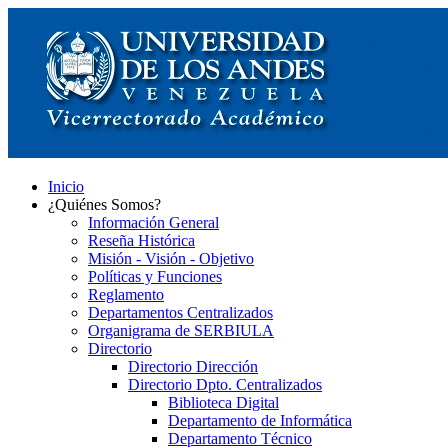
Inicio
¿Quiénes Somos?
Información General
Reseña Histórica
Misión - Visión - Objetivo
Políticas y Funciones
Reglamento
Departamentos Centralizados
Organigrama de SERBIULA
Directorio
Directorio Dirección
Directorio Dpto. Centralizados
Biblioteca Digital
Departamento de Informática
Departamento Técnico