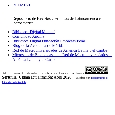
REDALYC
Repositorio de Revistas Científicas de Latinoamérica e
Iberoamérica
Biblioteca Digital Mundial
Comunidad Andina
Biblioteca Digital Fundación Empresas Polar
Blog de la Academia de Mérida
Red de Macrouniversidades de América Latina y el Caribe
Micrositio de Bibliotecas de la Red de Macrouniversidades de
América Latina y el Caribe
|
Todos los documentos publicados en este sitio web se distribuyen bajo Licencia
Serbiula
. Última actualización: Abril 2026. |
Diseñado por:
Departamento de
Informática de Serbiula