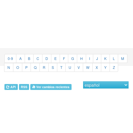
0-9
A
B
C
D
E
F
G
H
I
J
K
L
M
N
O
P
Q
R
S
T
U
V
W
X
Y
Z
API
RSS
Ver cambios recientes