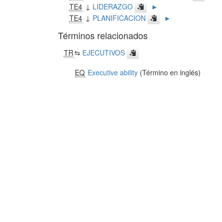
TE4
↓
LIDERAZGO
►
TE4
↓
PLANIFICACION
►
Términos relacionados
TR
⇆
EJECUTIVOS
EQ
Executive ability
(Término en inglés)