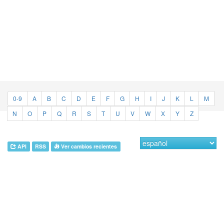
0-9
A
B
C
D
E
F
G
H
I
J
K
L
M
N
O
P
Q
R
S
T
U
V
W
X
Y
Z
API
RSS
Ver cambios recientes