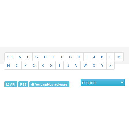
0-9
A
B
C
D
E
F
G
H
I
J
K
L
M
N
O
P
Q
R
S
T
U
V
W
X
Y
Z
API
RSS
Ver cambios recientes